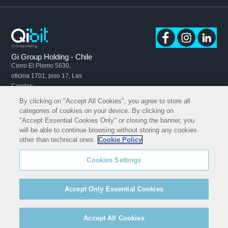
Gi Group Holding - Chile
Cerro El Plomo 5630,
oficina 1701, piso 17, Las
Condes –
Región Metropolitana
By clicking on "Accept All Cookies", you agree to store all
categories of cookies on your device. By clicking on
Email:
contactocl@qibit.tech
"Accept Essential Cookies Only" or closing the banner, you
will be able to continue browsing without storing any cookies
other than technical ones.
Cookie Policy
Cookies Settings
Accept Only Essential Cookies
Copyright© 2009-2026 QIBIT | All rights reserved.
Política de privacidad
Política de cookies
Accept All Cookies
Créditos