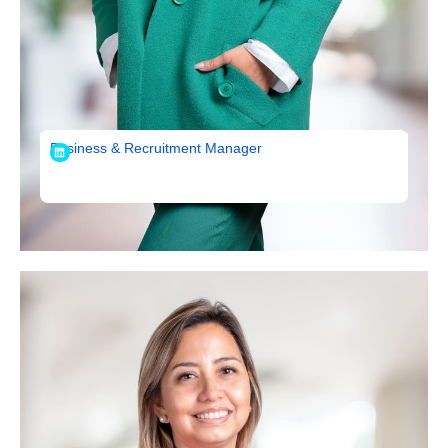
Loreto Opazo
Business & Recruitment Manager