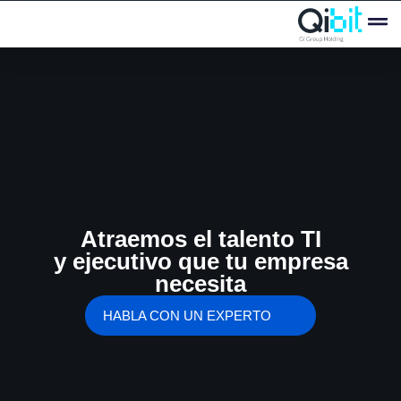
Casos de
News 
Innovate
Oferta
Atraemos el
talento TI
y ejecutivo que tu empresa
necesita
HABLA CON UN EXPERTO